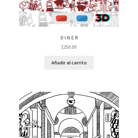
D I N E R
$
250.00
Añadir al carrito