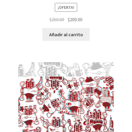
¡OFERTA!
El
El
$
250.00
$
200.00
precio
precio
original
actual
Añadir al carrito
era:
es:
$250.00.
$200.00.