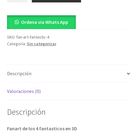
Fantastic
4
Ordena via Whats App
cantidad
SKU:
fan-art-fantastic-4
Categoría:
Sin categorizar
Descripción
Valoraciones (0)
Descripción
Fanart de los 4 fantasticos en 3D