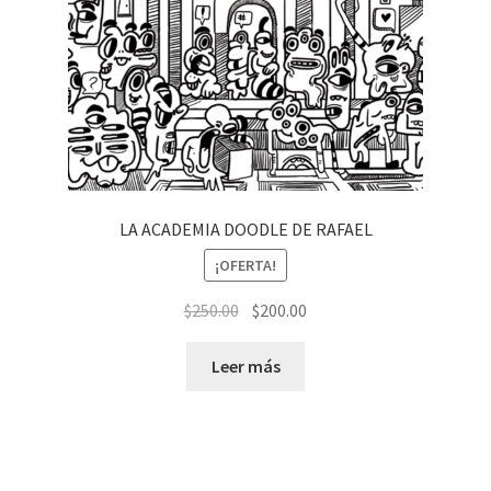
LA ACADEMIA DOODLE DE RAFAEL
¡OFERTA!
El
El
$
250.00
$
200.00
precio
precio
original
actual
Leer más
era:
es:
$250.00.
$200.00.