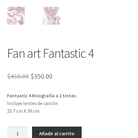
Fan art Fantastic 4
El
El
$
450.00
$
350.00
precio
precio
Fantastic 4 Risografía a 2 tintas
original
actual
Incluye lentes de cartón
era:
es:
25.7 cm X 39 cm
$450.00.
$350.00.
Fan
Añadir al carrito
art