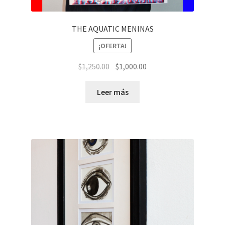
THE AQUATIC MENINAS
¡OFERTA!
El
El
$
1,250.00
$
1,000.00
precio
precio
original
actual
Leer más
era:
es:
$1,250.00.
$1,000.00.