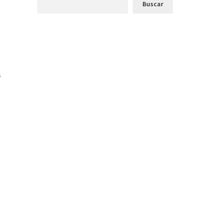
Buscar
s
l
a