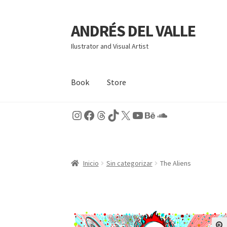
ANDRÉS DEL VALLE
Ir
Ir
a
al
Ilustrator and Visual Artist
la
contenido
navegación
Book
Store
Instagram
Facebook
Threads
TikTok
X
YouTube
Behance
SoundCloud
Inicio
BOOK
Carrito
Finalizar compra
Mi cuen
Inicio
Sin categorizar
The Aliens