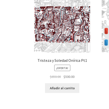
Tristeza y Soledad Onírica Pt1
¡OFERTA!
El
El
$
650.00
$
500.00
precio
precio
original
actual
Añadir al carrito
era:
es:
$650.00.
$500.00.